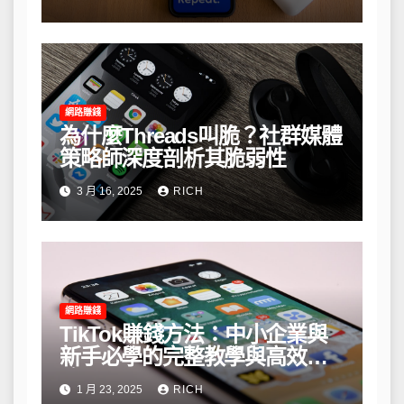
網路賺錢
為什麼Threads叫脆？社群媒體
策略師深度剖析其脆弱性
3 月 16, 2025
RICH
網路賺錢
TikTok賺錢方法：中小企業與
新手必學的完整教學與高效策
略
1 月 23, 2025
RICH