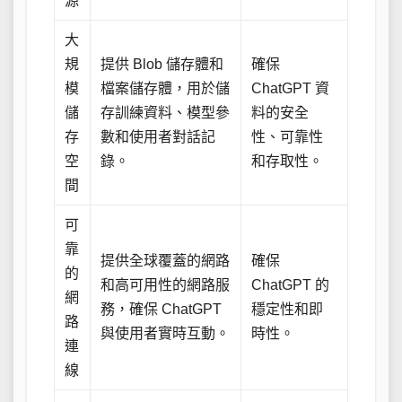
源
大
規
提供 Blob 儲存體和
確保
模
檔案儲存體，用於儲
ChatGPT 資
儲
存訓練資料、模型參
料的安全
存
數和使用者對話記
性、可靠性
空
錄。
和存取性。
間
可
靠
提供全球覆蓋的網路
確保
的
和高可用性的網路服
ChatGPT 的
網
務，確保 ChatGPT
穩定性和即
路
與使用者實時互動。
時性。
連
線