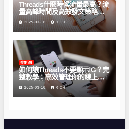
Threads什麼時候流量最高？流
量高峰時間及高效發文策略攻
略
2025-03-16
RICH
社群行銷
如何讓Threads不要顯示IG？完
整教學：高效管理你的線上隱
私與數據安全
2025-03-16
RICH