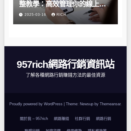
整教學：高效管理你的線上隱
私與數據安全
2025-03-16
RICH
957rich網路行銷資訊站
了解各種網路行銷賺錢方法的最佳資源
Proudly powered by WordPress
|
Theme: Newsup by
Themeansar
.
關於我 – 957rich
網路賺錢
社群行銷
網路行銷
聯盟行銷
加密貨幣
使用條款
隱私權政策