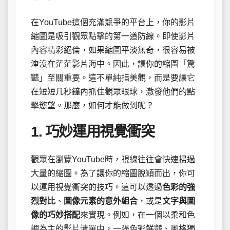
在YouTube這個充滿競爭的平台上，你的影片
縮圖是吸引觀眾點擊的第一道防線。即使影片
內容精彩絕倫，如果縮圖平淡無奇，很容易被
淹沒在茫茫影片海中。因此，讓你的縮圖「驚
豔」至關重要。這不單純指美觀，而是要讓它
在短短几秒鐘內抓住觀眾眼球，激發他們的點
擊慾望。那麼，如何才能做到呢？
1. 巧妙運用視覺衝突
觀眾在瀏覽YouTube時，視線往往會快速掃過
大量的縮圖。為了讓你的縮圖脫穎而出，你可
以運用視覺衝突的技巧。這可以透過
色彩的強
烈對比
、
圖像元素的意外組合
，或是
文字與圖
像的巧妙搭配
來實現。例如，在一個以柔和色
調為主的影片清單中，一張色彩鮮豔、風格獨