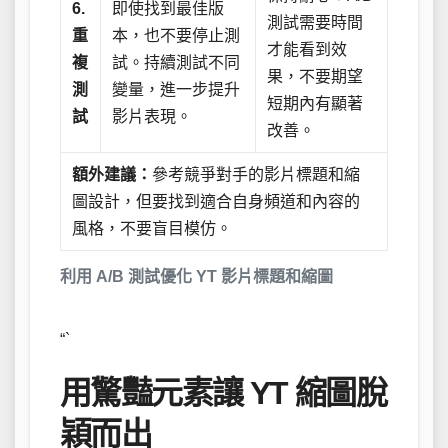
6.
即使找到最佳版
測試需要時間
重
本，也不要停止測
才能看到效
複
試。持續測試不同
果，不要期望
測
變量，進一步提升
短期內有顯著
試
影片表現。
改善。
額外建議：
參考競爭對手的影片標題和縮
圖設計，但要找到適合自身頻道和內容的
風格，不要盲目模仿。
利用 A/B 測試優化 YT 影片標題和縮圖
“`
用驚豔元素讓 YT 縮圖脫
穎而出