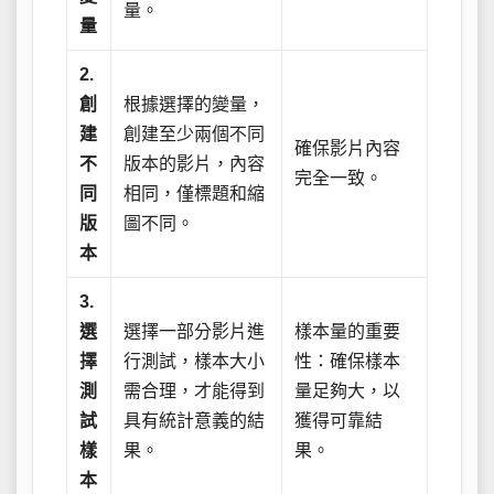
量。
量
2.
創
根據選擇的變量，
建
創建至少兩個不同
確保影片內容
不
版本的影片，內容
完全一致。
同
相同，僅標題和縮
版
圖不同。
本
3.
選
選擇一部分影片進
樣本量的重要
擇
行測試，樣本大小
性：確保樣本
測
需合理，才能得到
量足夠大，以
試
具有統計意義的結
獲得可靠結
樣
果。
果。
本