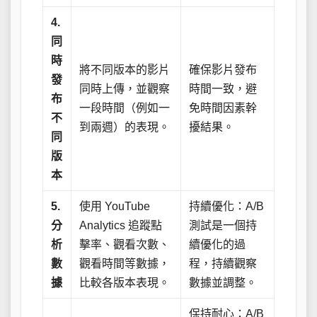
4.
同
時
將不同版本的影片
確保影片發布
發
同時上傳，並觀察
時間一致，避
布
一段時間（例如一
免時間因素幹
不
到兩週）的表現。
擾結果。
同
版
本
5.
使用 YouTube
持續優化：A/B
分
Analytics 追蹤點
測試是一個持
析
擊率、觀看次數、
續優化的過
數
觀看時間等數據，
程，持續觀察
據
比較各版本表現。
數據並調整。
保持耐心：A/B