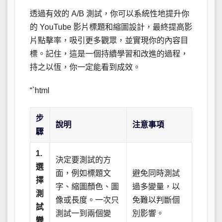
透過有效的 A/B 測試，你可以系統性地提升你
的 YouTube 影片標題和縮圖設計，最終提高影
片點擊率，吸引更多觀眾，並實現你的內容目
標。記住，這是一個持續學習和改進的過程，
持之以恆，你一定能看到成效。
“`html
步
說明
注意事項
驟
1.
決定要測試的方
選
面，例如標題文
避免同時測試
擇
字、縮圖顏色、圖
過多變量，以
測
像或長度。一次只
免難以判斷個
試
測試一到兩個變
別影響。
變