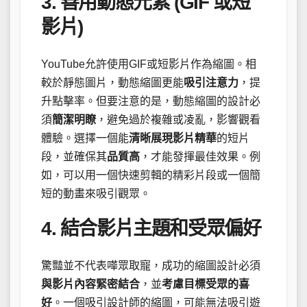
3. 善用動態元素 (GIF 或短
影片)
YouTube允許使用GIF或短影片作為縮圖。相
較於靜態圖片，動態縮圖更能
吸引注意力
，提
升點擊率。但要注意的是，動態縮圖的設計必
須
簡潔明瞭
，避免過於複雜或凌亂，影響觀看
體驗。選擇一個能
清晰展現影片精華
的短片
段，並確保其
品質高
，才能發揮最佳效果。例
如，可以用一個快速剪輯的精彩片段或一個簡
短的動畫來吸引觀眾。
4. 結合影片主題和受眾偏好
驚豔並不代表嘩眾取寵，成功的縮圖設計必須
與影片內容緊密結合
，並
考慮目標受眾的喜
好
。一個吸引設計師的縮圖，可能無法吸引遊