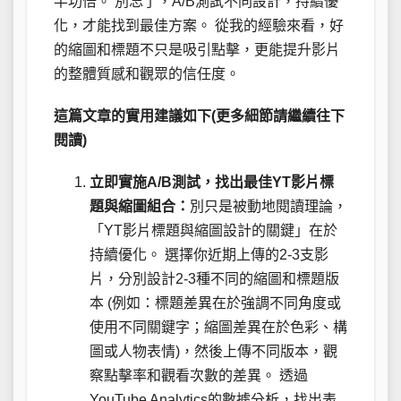
半功倍。 別忘了，A/B測試不同設計，持續優
化，才能找到最佳方案。 從我的經驗來看，好
的縮圖和標題不只是吸引點擊，更能提升影片
的整體質感和觀眾的信任度。
這篇文章的實用建議如下(更多細節請繼續往下
閱讀)
立即實施A/B測試，找出最佳YT影片標
題與縮圖組合：
別只是被動地閱讀理論，
「YT影片標題與縮圖設計的關鍵」在於
持續優化。 選擇你近期上傳的2-3支影
片，分別設計2-3種不同的縮圖和標題版
本 (例如：標題差異在於強調不同角度或
使用不同關鍵字；縮圖差異在於色彩、構
圖或人物表情)，然後上傳不同版本，觀
察點擊率和觀看次數的差異。 透過
YouTube Analytics的數據分析，找出表