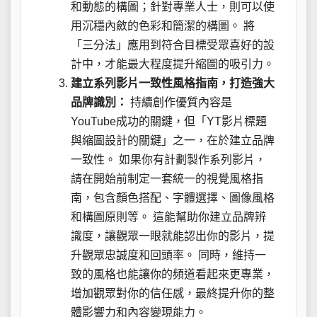
和動態的構圖；針對專業人士，則可以使
用沉穩內斂的色彩和簡潔的構圖。 將
「三分法」應用到符合目標受眾喜好的設
計中，才能最大程度提升縮圖的吸引力。
建立系列影片一致性風格指南，打造強大
品牌識別：
持續創作優質內容是
YouTube成功的關鍵，但「YT影片標題
與縮圖設計的關鍵」之一，在於建立品牌
一致性。 如果你有計劃製作系列影片，
請在開始前制定一套統一的視覺風格指
南，包含顏色搭配、字體選擇、圖像風格
和構圖原則等。 這能幫助你建立品牌辨
識度，讓觀眾一眼就能認出你的影片，提
升觀眾忠誠度和回頭率。 同時，維持一
致的風格也能讓你的頻道看起來更專業，
增加觀眾對你的信任感，最終提升你的整
體影響力和內容變現能力。