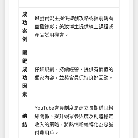
成
遊戲實況主提供遊戲攻略或提前觀看
功
直播錄影；美妝博主提供線上課程或
案
產品試用機會。
例
關
鍵
成
仔細規劃、持續經營，提供有價值的
功
獨家內容，並與會員保持良好互動。
因
素
YouTube會員制度是建立長期穩固粉
總
絲關係、提升觀眾參與度及創造穩定
結
收入的策略，將熱情粉絲轉化為忠誠
付費用戶。