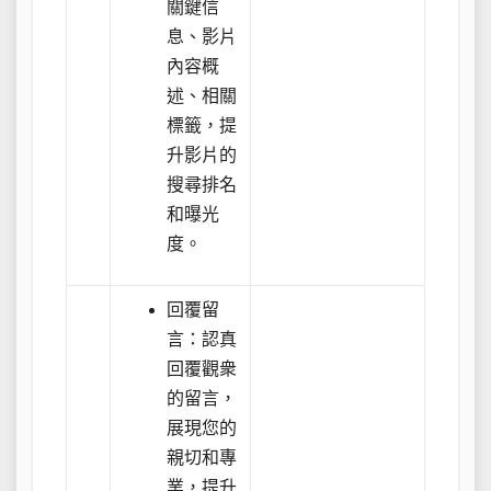
關鍵信
息、影片
內容概
述、相關
標籤，提
升影片的
搜尋排名
和曝光
度。
回覆留
言：認真
回覆觀衆
的留言，
展現您的
親切和專
業，提升