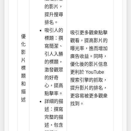
的影片，
提升搜尋
排名。
吸引人的
吸引更多觀衆點擊
優
標題：撰
觀看，提高影片的
化
寫簡潔、
曝光率，進而增加
影
引人入勝
廣告收益。同時，
片
的標題，
優化後的影片信息
標
激發觀眾
更利於 YouTube
題
的好奇
搜索引擎的抓取，
和
心，提高
提升影片的排名，
描
點擊率。
更容易被更多觀衆
述
詳細的描
找到。
述：撰寫
完整的描
述，包含