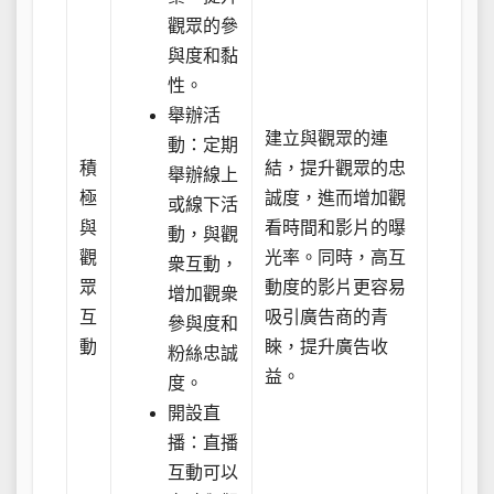
觀眾的參
與度和黏
性。
舉辦活
建立與觀眾的連
動：定期
積
結，提升觀眾的忠
舉辦線上
極
誠度，進而增加觀
或線下活
與
看時間和影片的曝
動，與觀
觀
光率。同時，高互
衆互動，
眾
動度的影片更容易
增加觀衆
互
吸引廣告商的青
參與度和
動
睞，提升廣告收
粉絲忠誠
益。
度。
開設直
播：直播
互動可以