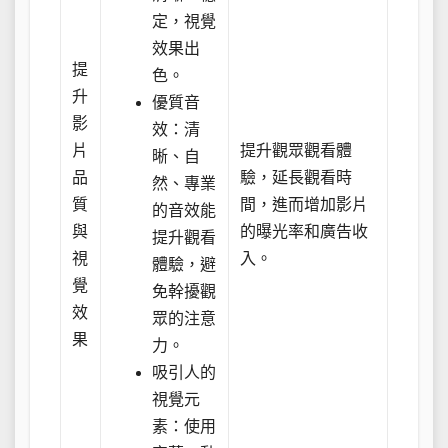
定，視覺
效果出
提
色。
升
優質音
影
效：清
片
提升觀眾觀看體
晰、自
品
驗，延長觀看時
然、專業
質
間，進而增加影片
的音效能
與
的曝光率和廣告收
提升觀看
視
入。
體驗，避
覺
免幹擾觀
效
眾的注意
果
力。
吸引人的
視覺元
素：使用