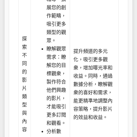
展您的創
作範疇，
吸引更多
類型的觀
探
眾。
索
瞭解觀眾
提升頻道的多元
不
需求：瞭
化，吸引更多觀
同
解您的目
衆，增加曝光率和
的
標觀衆，
收益。同時，通過
影
製作符合
數據分析，瞭解觀
片
他們興趣
衆的喜好和需求，
類
的影片，
能更精準地調整內
型
才能吸引
容策略，提升影片
與
更多訂閱
的效益和收益。
內
和觀看。
容
分析數