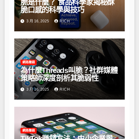
脆是什麼？ 食品科學家揭秘酥
脆口感的科學與技巧
3 月 16, 2025
RICH
網路賺錢
為什麼Threads叫脆？社群媒體
策略師深度剖析其脆弱性
3 月 16, 2025
RICH
網路賺錢
TikTok賺錢方法：中小企業與