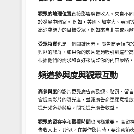
觀眾的地理位置
直接影響廣告收入。來自不同
於發展中國家。 例如，美國、加拿大、英國
高消費能力的目標受眾，例如來自北美或西歐
受眾特質
也是一個關鍵因素。 廣告商更傾向
興趣的族群。如果你的影片能夠吸引到這些高
根據他們的需求和喜好來調整你的內容策略，
頻道參與度與觀眾互動
高參與度
的影片更受廣告商歡迎。點讚、留言
會提高影片的曝光度，並讓廣告商更願意投放
提升頻道參與度，間接提升廣告收益。
觀眾的留存率
和
觀看時間
也同樣重要。 高留
告收入上。 所以，在製作影片時，要注意節