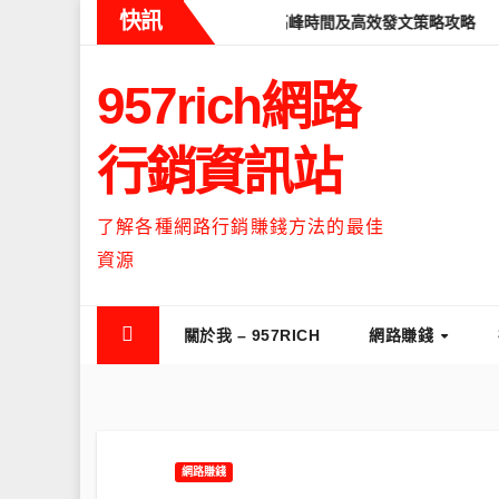
Skip
快訊
eads什麼時候流量最高？流量高峰時間及高效發文策略攻略
如何讓
to
content
957rich網路
行銷資訊站
了解各種網路行銷賺錢方法的最佳
資源
關於我 – 957RICH
網路賺錢
網路賺錢