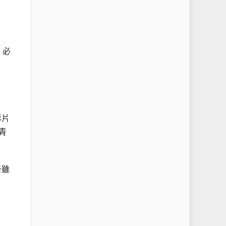
響
，必
影片
青
告雖