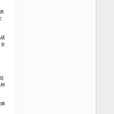
高
定
品感
，並
這
能夠
的廣