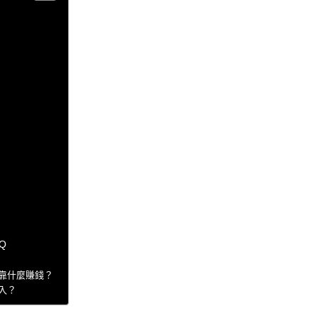
Q
？
以靠什麼賺錢？
收入？