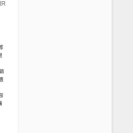
別只
等
現
銷
適
容
讓