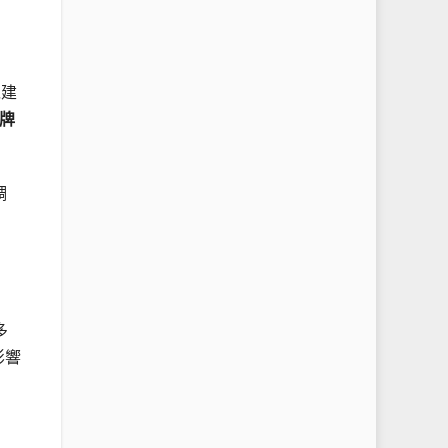
以建
牌
。
調
多
影響