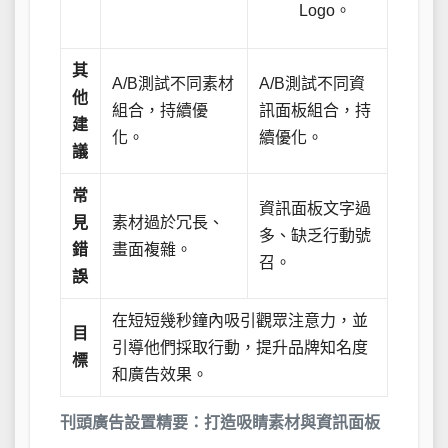
Logo。
其
A/B測試不同素材
A/B測試不同資
他
組合，持續優
訊面板組合，持
建
化。
續優化。
議
常
資訊面板文字過
見
素材過於冗長、
多、缺乏行動號
錯
畫面複雜。
召。
誤
在短短幾秒鐘內吸引觀眾注意力，並
目
引導他們採取行動，提升品牌知名度
標
和廣告效果。
刊頭廣告設置精要：打造吸睛素材與資訊面板