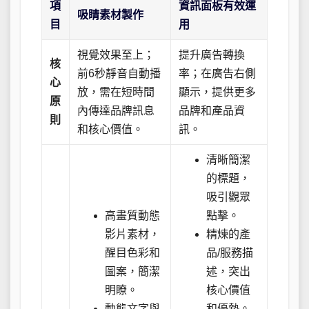
項
資訊面板有效運
吸睛素材製作
目
用
視覺效果至上；
提升廣告轉換
核
前6秒靜音自動播
率；在廣告右側
心
放，需在短時間
顯示，提供更多
原
內傳達品牌訊息
品牌和產品資
則
和核心價值。
訊。
清晰簡潔
的標題，
吸引觀眾
高畫質動態
點擊。
影片素材，
精煉的產
醒目色彩和
品/服務描
圖案，簡潔
述，突出
明瞭。
核心價值
動態文字與
和優勢。