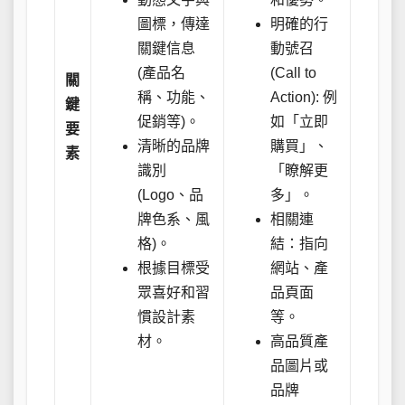
圖標，傳達
明確的行
關鍵信息
動號召
(產品名
(Call to
關
稱、功能、
Action): 例
鍵
促銷等)。
如「立即
要
清晰的品牌
購買」、
素
識別
「瞭解更
(Logo、品
多」。
牌色系、風
相關連
格)。
結：指向
根據目標受
網站、產
眾喜好和習
品頁面
慣設計素
等。
材。
高品質產
品圖片或
品牌