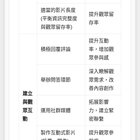
適當的影片長度
提升觀眾留
(平衡資訊完整度
存率
與觀眾留存率)
提升互動
積極回覆評論
率，增加觀
眾參與感
深入瞭解觀
舉辦問答環節
眾需求，改
善內容創作
建立
與觀
拓展影響
眾互
運用社群媒體
力，建立緊
動
密聯繫
製作互動式影片
提升觀眾參