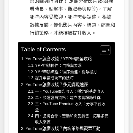
您的賺錢指南針！ 定期分析影片數據(觀
看時長、點擊率、觀眾參與度等)，了解
哪些內容受歡迎，哪些需要調整。 根據
數據反饋，優化影片內容、標題、縮圖和
行銷策略，才能持續提升收入。
Table of Contents
YouTube怎麼收錢？YPP申請全攻略
YPP申請條件：門檻與要求
YPP申請流程：循序漸進，穩紮穩打
提升申請成功率的技巧
YouTube怎麼收錢？多元變現途徑
一、YouTube廣告收入：穩定的基礎收入
二、頻道會員資格：建立忠實粉絲社群
三、YouTube Premium收入：分享平台收
益
四、品牌合作、贊助和商品銷售：拓展多元
收入來源
YouTube怎麼收錢？內容策略與觀眾互動