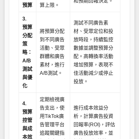
和預期回報決定。
預算
算上限。
3.
測試不同廣告素
預算
將預算分配
材、受眾定位和投
分配
到不同廣告
放時段，持續監控
策
活動、受眾
數據並調整預算分
略：
群體和廣告
配。高轉換率活動
A/B
素材，進行
增加預算，表現不
測試
A/B測試。
佳活動減少或停止
與優
投放。
化
定期檢視廣
4.
告支出，使
進行成本效益分
預算
用TikTok廣
析，計算廣告投資
控管
告管理平台
回報率(ROI)，評估
與成
追蹤關鍵指
廣告投放效率，並
本效