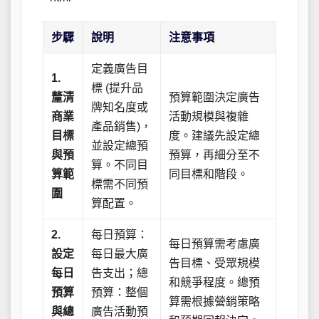
步驟
說明
注意事項
定義廣告目
1.
標 (提升品
釐清
預算範圍決定廣告
牌知名度或
商業
活動規模與複雜
產品銷售)，
目標
度。建議先設定總
並設定總預
與預
預算，再細分至不
算。不同目
算範
同目標和階段。
標需不同預
圍
算配置。
2.
每日預算：
每日預算需考慮廣
設定
每日最大廣
告目標、受眾規模
每日
告支出；總
和競爭程度。總預
預算
預算：整個
算需根據營銷策略
與總
廣告活動預