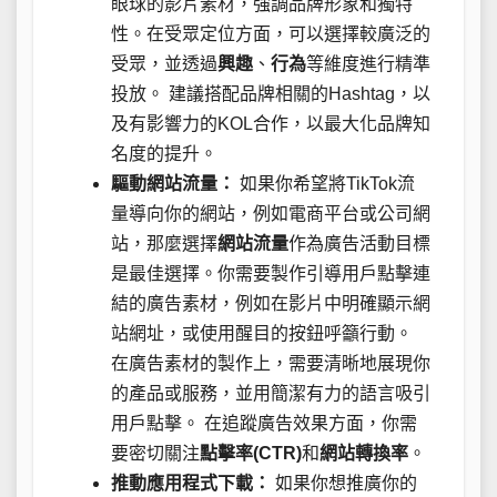
眼球的影片素材，強調品牌形象和獨特
性。在受眾定位方面，可以選擇較廣泛的
受眾，並透過
興趣
、
行為
等維度進行精準
投放。 建議搭配品牌相關的Hashtag，以
及有影響力的KOL合作，以最大化品牌知
名度的提升。
驅動網站流量：
如果你希望將TikTok流
量導向你的網站，例如電商平台或公司網
站，那麼選擇
網站流量
作為廣告活動目標
是最佳選擇。你需要製作引導用戶點擊連
結的廣告素材，例如在影片中明確顯示網
站網址，或使用醒目的按鈕呼籲行動。
在廣告素材的製作上，需要清晰地展現你
的產品或服務，並用簡潔有力的語言吸引
用戶點擊。 在追蹤廣告效果方面，你需
要密切關注
點擊率(CTR)
和
網站轉換率
。
推動應用程式下載：
如果你想推廣你的