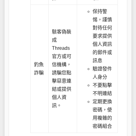
保持警
惕，謹慎
對待任何
駭客偽裝
要求提供
成
個人資訊
Threads
的郵件或
官方或可
訊息
釣魚
信機構，
驗證發件
詐騙
誘騙您點
人身分
擊惡意連
不要點擊
結或提供
不明連結
個人資
定期更換
訊。
密碼，使
用複雜的
密碼組合