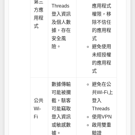
第三
Threads
應用程式
方應
登入資訊
權限，移
用程
及個人數
除不信任
式
據，存在
的應用程
安全風
式
險。
避免使用
未經授權
的應用程
式
數據傳輸
避免在公
可能被攔
共Wi-Fi上
公共
截，駭客
登入
Wi-
可能竊取
Threads
Fi
登入資訊
使用VPN
或敏感數
啟用雙重
據。
驗證