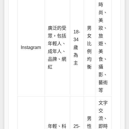
時
尚、
美
廣泛的受
男
妝、
18-
眾，包括
女
旅
34
年輕人、
比
遊、
Instagram
歲
成年人、
例
美
為
品牌、網
均
食、
主
紅
衡
攝
影、
藝術
等
文字
交
男
流、
年輕、科
25-
性
即時