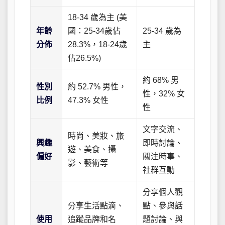
18-34 歲為主 (美
年齡
國：25-34歲佔
25-34 歲為
分佈
28.3%，18-24歲
主
佔26.5%)
約 68% 男
性別
約 52.7% 男性，
性，32% 女
比例
47.3% 女性
性
文字交流、
時尚、美妝、旅
興趣
即時討論、
遊、美食、攝
偏好
關注時事、
影、藝術等
社群互動
分享個人觀
分享生活點滴、
點、參與話
使用
追蹤品牌和名
題討論、與