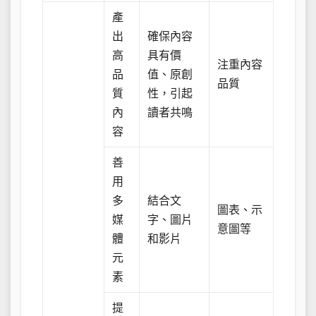
產
出
確保內容
高
具有價
注重內容
品
值、原創
品質
質
性，引起
內
讀者共鳴
容
善
用
多
結合文
圖表、示
媒
字、圖片
意圖等
體
和影片
元
素
提