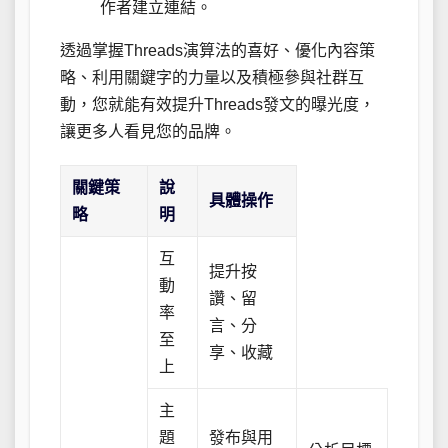
作者建立連結。
透過掌握Threads演算法的喜好、優化內容策
略、利用關鍵字的力量以及積極參與社群互
動，您就能有效提升Threads發文的曝光度，
讓更多人看見您的品牌。
關鍵策
說
具體操作
略
明
互
提升按
動
讚、留
率
言、分
至
享、收藏
上
主
題
發布與用