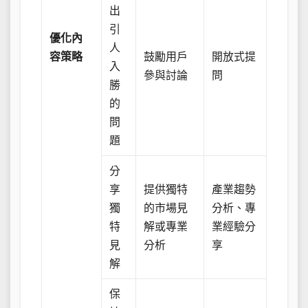
出
引
優化內
人
容策略
鼓勵用戶
開放式提
入
參與討論
問
勝
的
問
題
分
享
提供獨特
產業趨勢
獨
的市場見
分析、專
特
解或專業
業經驗分
見
分析
享
解
保