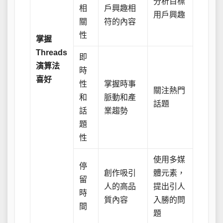
分析目標
相
戶興趣相
用戶興趣
關
符的內容
性
掌握
Threads
即
演算法
時
喜好
性
掌握時事
關注熱門
和
脈動和產
話題
話
業趨勢
題
性
使用多媒
停
創作吸引
體元素，
留
人的高品
提出引人
時
質內容
入勝的問
間
題