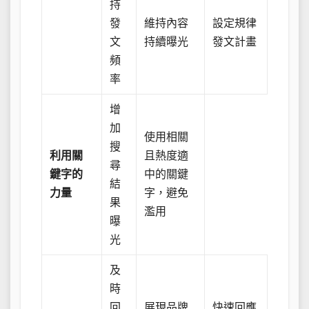
持
發
維持內容
設定規律
文
持續曝光
發文計畫
頻
率
增
加
使用相關
搜
利用關
且熱度適
尋
鍵字的
中的關鍵
結
力量
字，避免
果
濫用
曝
光
及
時
回
展現品牌
快速回應