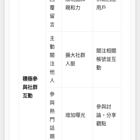
覆
親和力
用戶
留
言
主
動
關注相關
關
擴大社群
帳號並互
注
人脈
動
他
積極參
人
與社群
參
互動
與
參與討
熱
增加曝光
論，分享
門
觀點
話
題