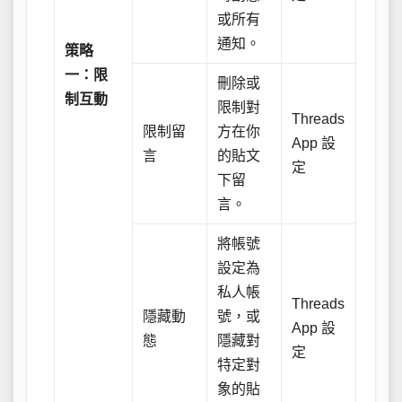
或所有
通知。
策略
一：限
刪除或
制互動
限制對
Threads
限制留
方在你
App 設
言
的貼文
定
下留
言。
將帳號
設定為
私人帳
Threads
隱藏動
號，或
App 設
態
隱藏對
定
特定對
象的貼