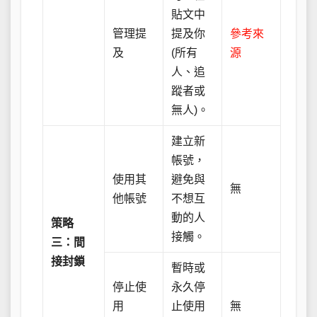
貼文中
管理提
提及你
參考來
及
(所有
源
人、追
蹤者或
無人)。
建立新
帳號，
使用其
避免與
無
他帳號
不想互
動的人
策略
接觸。
三：間
接封鎖
暫時或
停止使
永久停
用
止使用
無