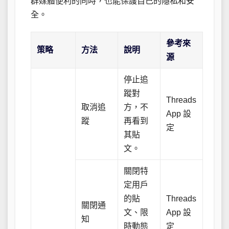
群媒體便利的同時，也能保護自己的隱私和安
全。
參考來
策略
方法
說明
源
停止追
蹤對
Threads
取消追
方，不
App 設
蹤
再看到
定
其貼
文。
關閉特
定用戶
的貼
Threads
關閉通
文、限
App 設
知
時動態
定