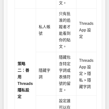
文。
只有批
准的追
Threads
私人帳
蹤者才
App 設
號
能看到
定
你的貼
文。
隱藏包
Threads
策略
含特定
App 設
二：善
隱藏字
字詞或
定 > 隱
用
詞
表情符
私 > 隱
Threads
號的留
藏字詞
隱私設
言。
定
設定誰
可以在