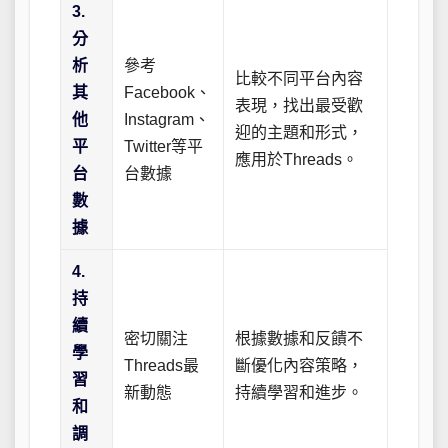
3.
分
析
參考
比較不同平台內容
其
Facebook、
表現，找出最受歡
他
Instagram、
迎的主題和形式，
平
Twitter等平
應用於Threads。
台
台數據
數
據
4.
持
續
密切關注
根據數據和反饋不
學
Threads最
斷優化內容策略，
習
新動態
持續學習和進步。
和
調