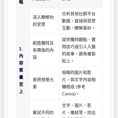
略
分析其他社群平台
深入瞭解你
數據，直接與受眾
的受眾
互動，瞭解喜好。
提供獨特觀點、實
創造獨特且
用技巧或引人入勝
1.
有價值的內
的故事，避免複製
內
容
貼上。
容
質
吸睛的圖片和影
量
善用視覺元
片，與文字內容相
至
素
輔相成 (參考
上
Canva)。
文字、圖片、影
嘗試不同的
片、連結等，找出