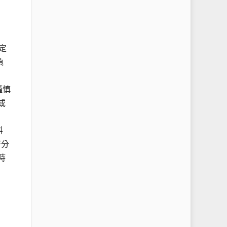
設定
慎
謹慎
或
料
若分
時