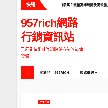
Skip
快訊
學
Threads什麼時候流量最高？流量高峰時間及高效發文策略攻略
to
content
957rich網路
行銷資訊站
了解各種網路行銷賺錢方法的最佳
資源
關於我 – 957RICH
網路賺錢
社群行銷