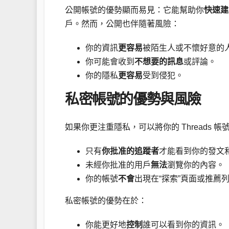
公開帳號的優勢顯而易見：它能幫助你
快速建
戶。然而，公開也伴隨著風險：
你的資訊
更容易
被陌生人或不懷好意的
你可能會收到
不想要的訊息
或評論。
你的隱私
更容易
受到侵犯。
私密帳號的優勢與風險
如果你更注重隱私，可以將你的 Threads 帳
只有
你批准的追蹤者
才能看到你的發文
未經你批准的用戶
無法
瀏覽你的內容。
你的帳號
不會
出現在“探索”頁面或推薦
私密帳號的優勢在於：
你能更好地
控制
誰可以看到你的資訊。