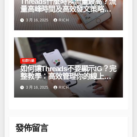
Threads什麼時候流量最高？流
量高峰時間及高效發文策略攻
略
3 月 16, 2025
RICH
社群行銷
如何讓Threads不要顯示IG？完
整教學：高效管理你的線上隱
私與數據安全
3 月 16, 2025
RICH
發佈留言