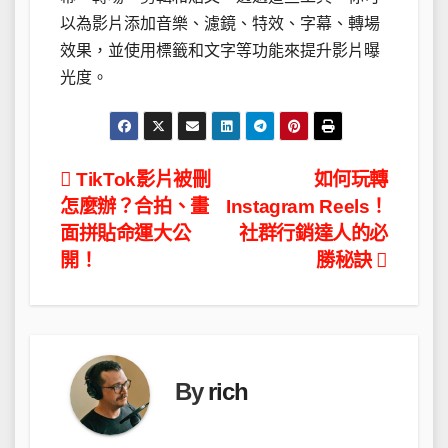
以為影片添加音樂、濾鏡、特效、字幕、轉場
效果，並使用標籤和文字等功能來提升影片曝
光度。
文
TikTok影片被刪
如何玩轉
怎麼辦？合拍、畫
Instagram Reels！
章
面拼貼命運大公
社群行銷達人的必
導
開！
勝秘訣
覽
By
rich