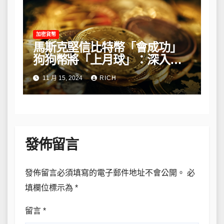
加密貨幣
馬斯克堅信比特幣「會成功」
狗狗幣將「上月球」：深入解
析他的長期看法
11 月 15, 2024
RICH
發佈留言
發佈留言必須填寫的電子郵件地址不會公開。
必
填欄位標示為
*
留言
*