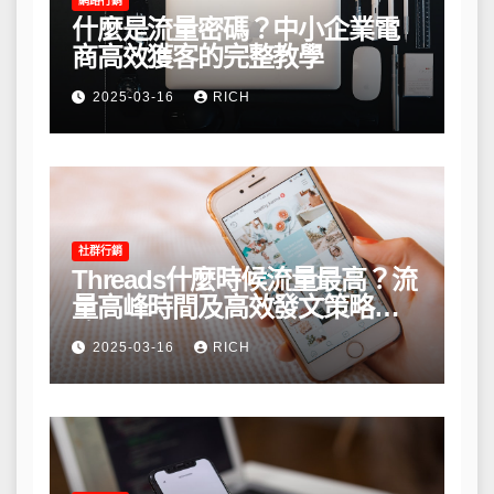
網路行銷
什麼是流量密碼？中小企業電
商高效獲客的完整教學
2025-03-16
RICH
社群行銷
Threads什麼時候流量最高？流
量高峰時間及高效發文策略攻
略
2025-03-16
RICH