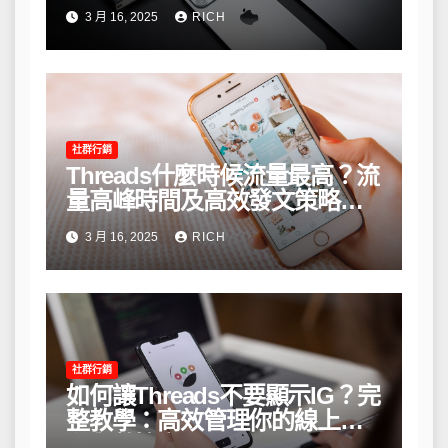
3 月 16, 2025
RICH
社群行銷
Threads什麼時候流量最高？流
量高峰時間及高效發文策略攻
略
3 月 16, 2025
RICH
社群行銷
如何讓Threads不要顯示IG？完
整教學：高效管理你的線上隱
私與數據安全