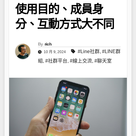
使用目的、成員身
分、互動方式大不同
By
rich
#Line社群
,
#LINE群
10 月 9, 2024
組
,
#社群平台
,
#線上交流
,
#聊天室