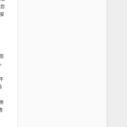
議您
安
但
人
不
目
物
適