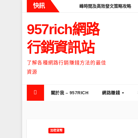
Skip
快訊
eads什麼時候流量最高？流量高峰時間及高效發文策略攻略
如何讓T
to
content
957rich網路
行銷資訊站
了解各種網路行銷賺錢方法的最佳
資源
關於我 – 957RICH
網路賺錢
加密貨幣