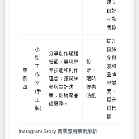
建立
良好
互動
關係
提升
小
粉絲
分享創作過程
型
參與
細節，展現專
投
工
感和
案
業技能和創作
票、
作
品牌
例
理念；讓粉絲
限時
室
忠誠
四
參與設計決
優惠
(手
度、
策；促銷產品
貼紙
工
提升
或服務。
藝)
銷售
額
Instagram Story 商業應用案例解析