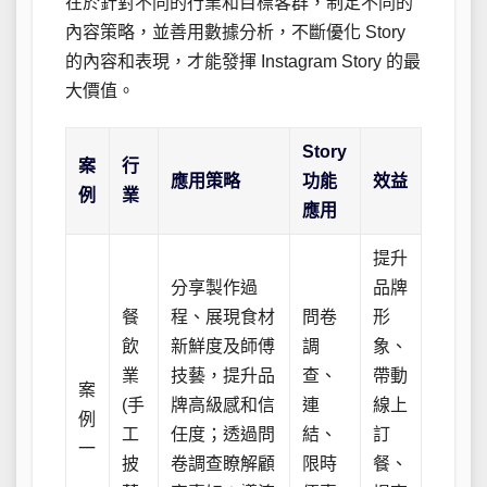
在於針對不同的行業和目標客群，制定不同的
內容策略，並善用數據分析，不斷優化 Story
的內容和表現，才能發揮 Instagram Story 的最
大價值。
Story
案
行
應用策略
功能
效益
例
業
應用
提升
分享製作過
品牌
餐
程、展現食材
問卷
形
飲
新鮮度及師傅
調
象、
業
技藝，提升品
查、
帶動
案
(手
牌高級感和信
連
線上
例
工
任度；透過問
結、
訂
一
披
卷調查瞭解顧
限時
餐、