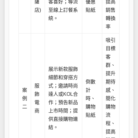
薩
客喜好；導流
優惠
提高
店)
至線上訂餐系
貼紙
銷售
統。
轉換
率
吸引
目標
客
群、
展示新款服飾
提升
細節和穿搭方
倒數
期待
服
式；邀請時尚
案
計
感、
飾
達人或KOL合
例
時、
簡化
電
作；預告新品
二
購物
購物
商
上市時間；提
貼紙
流
供直接購物連
程、
結。
提高