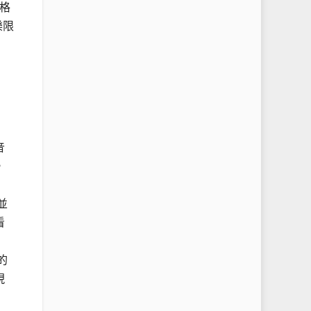
格
樂限
音
，
並
看
的
現