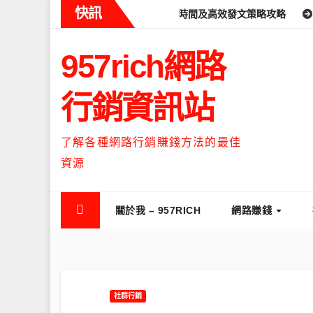
Skip
快訊
什麼時候流量最高？流量高峰時間及高效發文策略攻略
如何讓Thre
to
content
957rich網路
行銷資訊站
了解各種網路行銷賺錢方法的最佳
資源
關於我 – 957RICH
網路賺錢
社群行銷