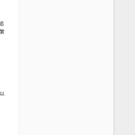
追
繁
以