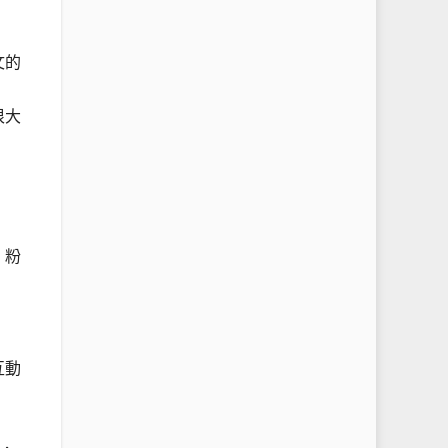
文的
很大
，粉
互動