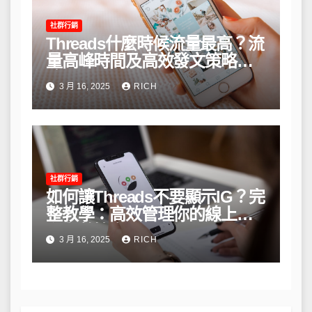
社群行銷
Threads什麼時候流量最高？流
量高峰時間及高效發文策略攻
略
3 月 16, 2025
RICH
社群行銷
如何讓Threads不要顯示IG？完
整教學：高效管理你的線上隱
私與數據安全
3 月 16, 2025
RICH