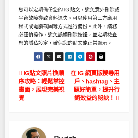
您可以定期備份您的 IG 貼文，避免意外刪除或
平台故障導致資料遺失。可以使用第三方應用
程式或電腦截圖等方式進行備份。此外，請務
必謹慎操作，避免誤觸刪除按鈕，並定期檢查
您的隱私設定，確保您的貼文能正常顯示。
文
IG貼文照片換順
在 IG 網頁版搜尋用
序攻略：輕鬆掌控
戶、hashtag、主
章
畫面，展現完美視
題好簡單，提升行
導
覺
銷效益的秘訣！
覽