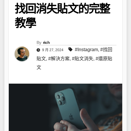
找回消失貼文的完整
教學
By
rich
#Instagram
,
#找回
9 月 27, 2024
貼文
,
#解決方案
,
#貼文消失
,
#還原貼
文