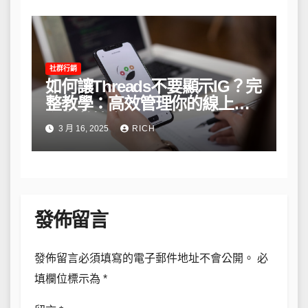
社群行銷
如何讓Threads不要顯示IG？完
整教學：高效管理你的線上隱
私與數據安全
3 月 16, 2025
RICH
發佈留言
發佈留言必須填寫的電子郵件地址不會公開。
必
填欄位標示為
*