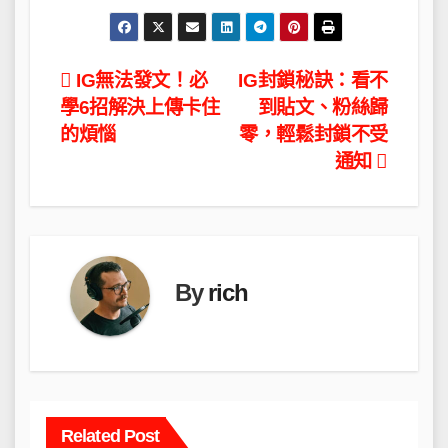
文
IG無法發文！必
IG封鎖秘訣：看不
學6招解決上傳卡住
到貼文、粉絲歸
章
的煩惱
零，輕鬆封鎖不受
導
通知
覽
By
rich
Related Post