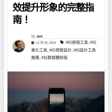
效提升形象的完整指
南！
By
rich
#IG排版工具
,
#IG
11 月 20, 2024
美化工具
,
#IG視覺設計
,
#IG設計工具
推薦
,
#社群媒體排版