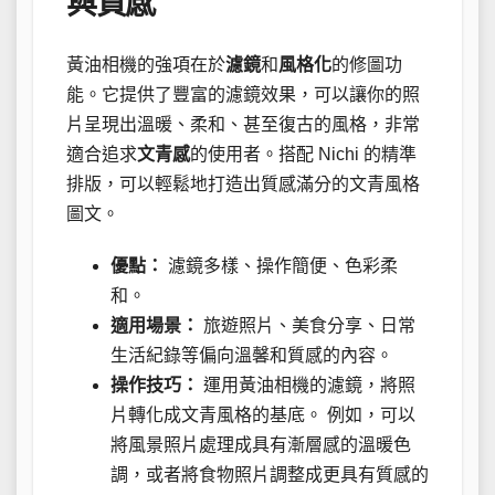
與質感
黃油相機的強項在於
濾鏡
和
風格化
的修圖功
能。它提供了豐富的濾鏡效果，可以讓你的照
片呈現出溫暖、柔和、甚至復古的風格，非常
適合追求
文青感
的使用者。搭配 Nichi 的精準
排版，可以輕鬆地打造出質感滿分的文青風格
圖文。
優點：
濾鏡多樣、操作簡便、色彩柔
和。
適用場景：
旅遊照片、美食分享、日常
生活紀錄等偏向溫馨和質感的內容。
操作技巧：
運用黃油相機的濾鏡，將照
片轉化成文青風格的基底。 例如，可以
將風景照片處理成具有漸層感的溫暖色
調，或者將食物照片調整成更具有質感的