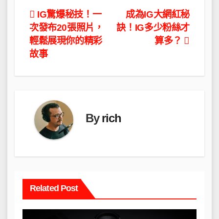
文
IG驚爆秘技！一
成為IG大網紅秘
次發布20張照片，
訣！IG多少粉絲才
章
輕鬆展現你的精彩
算多？
導
故事
覽
By
rich
Related Post