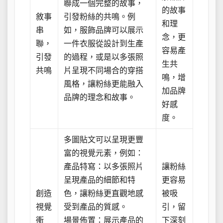
聯成一個完整的故事，
的故事
敘事
引發粉絲的共鳴。例
和理
串
如，服飾品牌可以展示
念，更
聯，
一件衣服從設計到生產
容易產
引發
的過程，或是以多張照
生共
共鳴
片呈現不同場合的穿搭
鳴，增
風格，讓粉絲更能融入
加品牌
品牌的理念和故事。
好感
度。
多圖貼文可以呈現更豐
富的視覺元素，例如：
產品特寫：以多張照片
讓粉絲
呈現產品的細節和特
更容易
創造
色，讓粉絲更直觀地感
被吸
視覺
受到產品的質感。
引，留
衝
場景佈置：展示產品的
下深刻