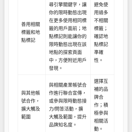
尋引擎關鍵字，讓
避免使
你的限時動態出現
用過多
在更多使用相同標
不相關
善用相關
籤的用戶面前；地
標籤；
標籤和地
點標記則能讓你的
確認地
點標記
限時動態出現在該
點標記
地點的探索頁面
準確
中，方便附近用戶
性。
發現。
選擇互
與相關產業帳號合
補的品
與其他帳
作進行聯合宣傳，
牌合
號合作，
或參與限時動態接
作；積
擴大觸及
力/問答活動，擴
極參與
範圍
大觸及範圍，提升
相關活
品牌知名度。
動。