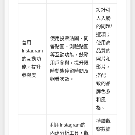
設計引
人入勝
的問題/
選項；
使用投票貼圖、問
善用
使用高
答貼圖、測驗貼圖
Instagram
品質的
等互動功能，鼓勵
的互動功
照片和
用戶參與，提升限
能，提升
影片，
時動態停留時間及
參與度
搭配一
觀看次數。
致的品
牌色系
和風
格。
持續觀
利用Instagram的
察數據
內建分析工具，觀