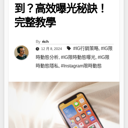
到？高效曝光秘訣！
完整教學
By
rich
#IG行銷策略
,
#IG限
12 月 8, 2024
時動態分析
,
#IG限時動態曝光
,
#IG限
時動態隱私
,
#Instagram限時動態