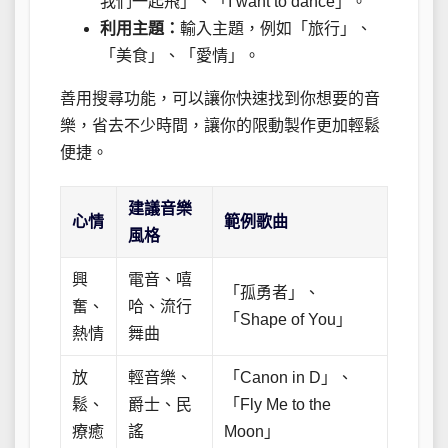
我們一起飛」、「I want to dance」。
利用主題：
輸入主題，例如「旅行」、
「美食」、「愛情」。
善用搜尋功能，可以讓你快速找到你想要的音
樂，省去不少時間，讓你的限動製作更加輕鬆
便捷。
建議音樂
心情
範例歌曲
風格
興
電音、嘻
「孤勇者」、
奮、
哈、流行
「Shape of You」
熱情
舞曲
放
輕音樂、
「Canon in D」、
鬆、
爵士、民
「Fly Me to the
療癒
謠
Moon」