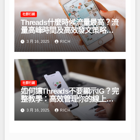
社群行銷
Threads什麼時候流量最高？流
量高峰時間及高效發文策略攻
略
3 月 16, 2025
RICH
社群行銷
如何讓Threads不要顯示IG？完
整教學：高效管理你的線上隱
私與數據安全
3 月 16, 2025
RICH