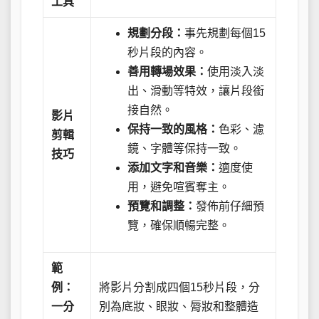
工具
規劃分段：
事先規劃每個15
秒片段的內容。
善用轉場效果：
使用淡入淡
出、滑動等特效，讓片段銜
接自然。
影片
保持一致的風格：
色彩、濾
剪輯
鏡、字體等保持一致。
技巧
添加文字和音樂：
適度使
用，避免喧賓奪主。
預覽和調整：
發佈前仔細預
覽，確保順暢完整。
範
例：
將影片分割成四個15秒片段，分
一分
別為底妝、眼妝、脣妝和整體造