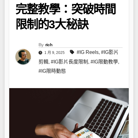
完整教學：突破時間
限制的3大秘訣
By
rich
#IG Reels
,
#IG影片
1 月 9, 2025
剪輯
,
#IG影片長度限制
,
#IG限動教學
,
#IG限時動態