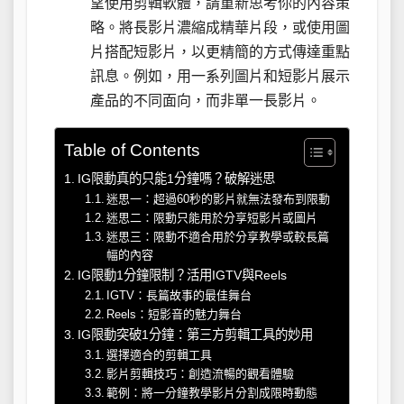
望使用剪輯軟體，請重新思考你的內容策
略。將長影片濃縮成精華片段，或使用圖
片搭配短影片，以更精簡的方式傳達重點
訊息。例如，用一系列圖片和短影片展示
產品的不同面向，而非單一長影片。
Table of Contents
IG限動真的只能1分鐘嗎？破解迷思
迷思一：超過60秒的影片就無法發布到限動
迷思二：限動只能用於分享短影片或圖片
迷思三：限動不適合用於分享教學或較長篇
幅的內容
IG限動1分鐘限制？活用IGTV與Reels
IGTV：長篇故事的最佳舞台
Reels：短影音的魅力舞台
IG限動突破1分鐘：第三方剪輯工具的妙用
選擇適合的剪輯工具
影片剪輯技巧：創造流暢的觀看體驗
範例：將一分鐘教學影片分割成限時動態