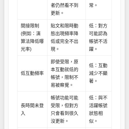
者仍然看不到
常。
更新。
間接限制
貼文和限時動
低：對方
(例如：演
態出現頻率降
可能認為
算法降低曝
低或完全不出
帳號不活
光率)
現。
躍。
即使受限，原
低：互動
本互動就低的
低互動頻率
減少不顯
帳號，限制不
著。
易被察覺。
帳號功能可能
低：與不
長時間未登
受限，但對方
活躍帳號
入
只會看到很久
狀態相
沒更新。
似。