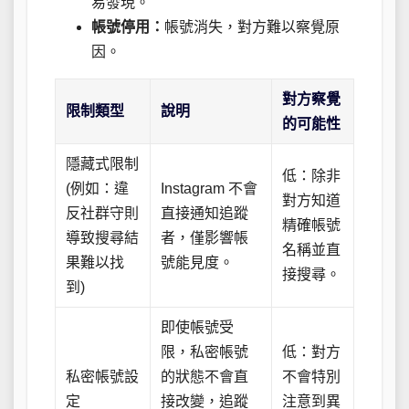
易發現。
帳號停用：
帳號消失，對方難以察覺原
因。
對方察覺
限制類型
說明
的可能性
隱藏式限制
低：除非
(例如：違
Instagram 不會
對方知道
反社群守則
直接通知追蹤
精確帳號
導致搜尋結
者，僅影響帳
名稱並直
果難以找
號能見度。
接搜尋。
到)
即使帳號受
限，私密帳號
低：對方
私密帳號設
的狀態不會直
不會特別
定
接改變，追蹤
注意到異