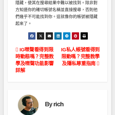
隱藏，使其在搜尋結果中難以被找到。除非對
方知道你的確切帳號名稱並直接搜尋，否則他
們幾乎不可能找到你。這就像你的帳號被隱藏
起來了。
文
IG噤聲看得到限
IG私人帳號看得到
時動態嗎？完整教
限動嗎？完整教學
章
學及噤聲功能影響
及隱私尊重指南
導
詳解
覽
By
rich