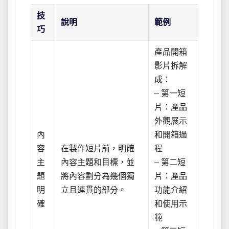
技
說明
範例
巧
產品開箱
影片拆解
成：
– 第一短
片：產品
外觀展示
內
和開箱過
容
在製作短片前，明確
程
主
內容主題和目標，並
– 第二短
題
將內容劃分為幾個獨
片：產品
明
立且連貫的部分。
功能介紹
確
和使用示
範