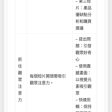
– 第三短
片：產品
優缺點分
析和購買
建議
– 提出問
題：引發
觀眾好奇
抓
心
住
– 使用震
觀
撼畫面：
每個短片開頭需吸引
眾
以視覺元
觀眾注意力。
注
素吸引觀
意
眾
力
– 快速剪
輯：保持