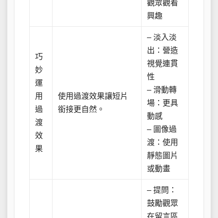
觀眾觀看
興趣
– 淡入淡
出：營造
巧
視覺連貫
妙
性
運
– 滑動轉
用
使用過渡效果讓短片
場：更具
過
銜接更自然。
動感
渡
– 圖像過
效
渡：使用
果
靜態圖片
或動畫
– 提問：
鼓勵觀眾
在留言區