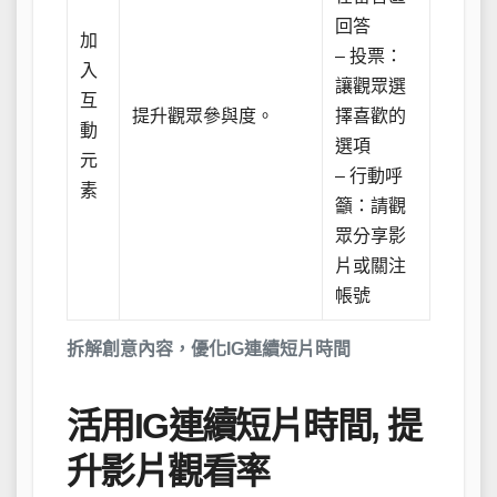
回答
加
– 投票：
入
讓觀眾選
互
提升觀眾參與度。
擇喜歡的
動
選項
元
– 行動呼
素
籲：請觀
眾分享影
片或關注
帳號
拆解創意內容，優化IG連續短片時間
活用IG連續短片時間, 提
升影片觀看率