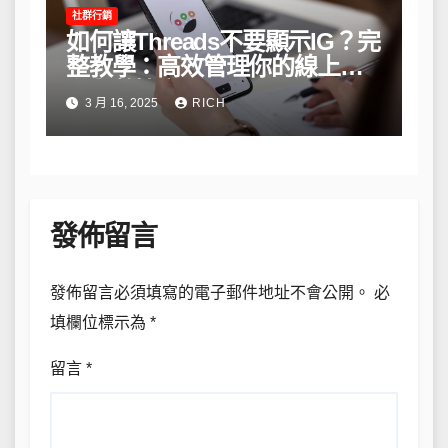
社群行銷
如何讓Threads不要顯示IG？完
整教學：高效管理你的線上隱
私與數據安全
3 月 16, 2025
RICH
發佈留言
發佈留言必須填寫的電子郵件地址不會公開。
必
填欄位標示為
*
留言
*