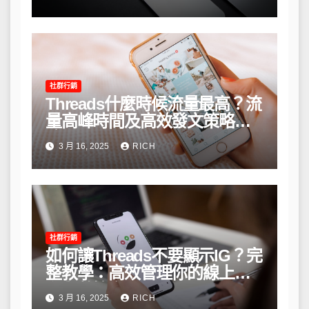
社群行銷
Threads什麼時候流量最高？流
量高峰時間及高效發文策略攻
略
3 月 16, 2025
RICH
社群行銷
如何讓Threads不要顯示IG？完
整教學：高效管理你的線上隱
私與數據安全
3 月 16, 2025
RICH