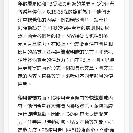
年齡層
是IG和FB受眾最明顯的差異。IG使用者
普遍年輕化，以18-35歲的族群為主，他們更
注重
視覺化
的內容，例如精緻圖片、短影片、
限時動態等等。FB的使用者年齡層則相對廣
泛，涵蓋各個年齡段，內容接受度也相對多
元。這意味著，在IG上，你需要更注重圖片和
影片的品質，並採用
簡潔明瞭
的語言，才能抓
住年輕消費者的注意力；而在FB上，則可以運
用更豐富的內容形式，例如長篇文章、圖文並
茂的內容、直播等等，來吸引不同年齡層的使
用者。
使用習慣
方面，IG使用者更傾向於
快速瀏覽
內
容，他們希望在短時間內獲取資訊，並與品牌
進行
即時互動
。因此，IG的內容需要簡潔有
力，並善用限時動動態、貼文互動等功能，提
高參與度。FB使用者則相對較為
耐心
，他們願