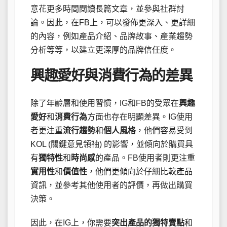
意花更多時間閱讀長篇文章，並參與社群討
論。因此，在FB上，可以發佈更深入、更詳細
的內容，例如產品介紹、品牌故事、產業趨勢
分析等等，以建立更深厚的品牌信任度。
興趣愛好與消費行為的差異
除了年齡層和使用習慣，IG和FB的受眾在
興趣
愛好
和
消費行為
方面也存在明顯差異。IG使用
者更注重
流行趨勢
和
個人風格
，他們容易受到
KOL (關鍵意見領袖) 的影響，並傾向於購買具
有
獨特性
和
時尚感
的產品。FB使用者則更注重
實用性
和
價值性
，他們更傾向於仔細比較產品
資訊，並參考其他使用者的評價，再做出購買
決策。
因此，在IG上，你需要
突出產品的獨特賣點
和