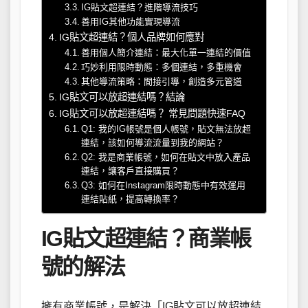
IG貼文超連結？進階導流技巧
善用IG其他功能實現導流
IG貼文超連結？個人品牌如何應對
善用個人簡介連結：最大化單一連結的價值
巧妙利用限時動態：多個連結，多重機會
其他導流策略：間接引導，創造多元管道
IG貼文可以放超連結嗎？結論
IG貼文可以放超連結嗎？ 常見問題快速FAQ
Q1: 我的IG帳號是個人帳號，貼文無法放超
連結，該如何導流流量到我的網站？
Q2: 我是商業帳號，如何在貼文中放入產品
連結，讓客戶直接購買？
Q3: 如何在Instagram限時動態中有效運用
連結貼紙，提高轉換率？
IG貼文超連結？商業帳
號的解法
擁有商業帳號，是解決「IG貼文可以放超連結