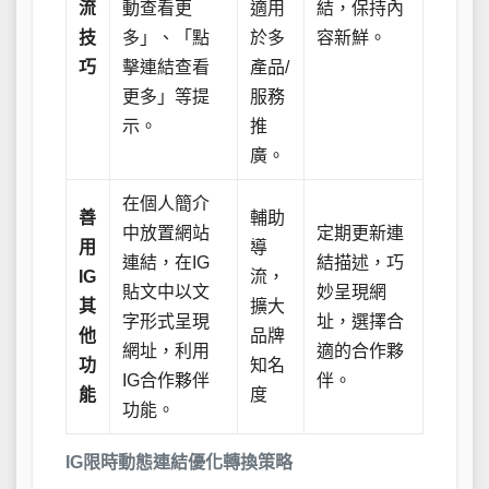
流
動查看更
適用
結，保持內
技
多」、「點
於多
容新鮮。
巧
擊連結查看
產品/
更多」等提
服務
示。
推
廣。
在個人簡介
善
輔助
中放置網站
定期更新連
用
導
連結，在IG
結描述，巧
IG
流，
貼文中以文
妙呈現網
其
擴大
字形式呈現
址，選擇合
他
品牌
網址，利用
適的合作夥
功
知名
IG合作夥伴
伴。
能
度
功能。
IG限時動態連結優化轉換策略