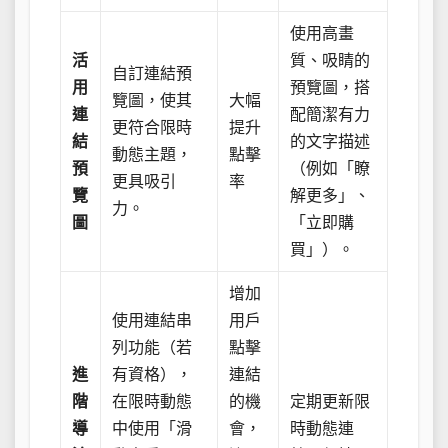
使用高畫
活
質、吸睛的
自訂連結預
用
預覽圖，搭
覽圖，使其
大幅
連
配簡潔有力
更符合限時
提升
結
的文字描述
動態主題，
點擊
預
（例如「瞭
更具吸引
率
覽
解更多」、
力。
圖
「立即購
買」）。
增加
使用連結串
用戶
列功能（若
點擊
進
有資格），
連結
階
在限時動態
的機
定期更新限
導
中使用「滑
會，
時動態連