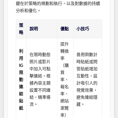
鍵在於策略的規劃和執行，以及對數據的持續
分析和優化。
策
說明
優點
小技巧
略
提升
利
轉換
在限時動態
善用倒數計
用
率
照片或影片
時貼紙或問
IG
（購
中加入可點
答貼紙增加
限
買
擊連結，根
互動性，設
動
率、
據內容主題
計吸引人的
連
報名
設置不同連
視覺效果，
結
率、
結，精準導
避免連結隱
貼
網站
流。
藏。
紙
瀏覽
率）