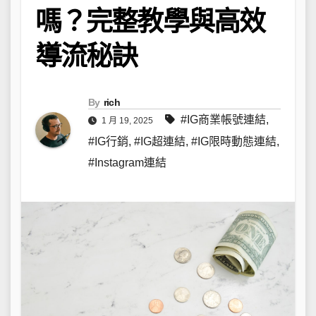
嗎？完整教學與高效
導流秘訣
By
rich
#IG商業帳號連結
,
1 月 19, 2025
#IG行銷
,
#IG超連結
,
#IG限時動態連結
,
#Instagram連結