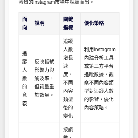
激烈的Instagram市場中脫穎而出。
面
關鍵
說明
優化策略
向
指標
追蹤
人數
利用Instagram
追
增長
內建分析工具
蹤
反映帳號
速
或第三方平台
人
影響力與
度，
追蹤數據，觀
數
觸及率，
不同
察不同內容類
的
但質量重
內容
型對追蹤人數
意
於數量。
類型
的影響，優化
義
後的
內容策略。
變化
按讚
數、