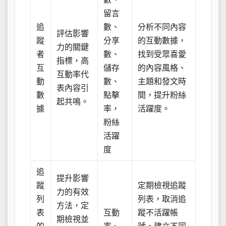
留言
追
數、
分析不同內容
評估影響
蹤
分享
的互動數據，
力的關鍵
者
數、
找到受眾喜愛
指標，高
互
儲存
的內容風格、
互動率代
動
數、
主題和發文時
表內容引
數
點擊
間，提升粉絲
起共鳴。
據
率，
活躍度。
粉絲
活躍
度
追
提升影響
蹤
定期檢視追蹤
力的有效
列
列表，取消追
方法，定
表
互動
蹤不活躍帳
期檢視並