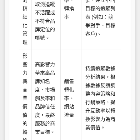
的
率、
號，建立不同
取消追蹤
精
轉換
目標的追蹤列
不活躍或
細
率
表 (例如：競
不符合品
化
爭對手、目標
牌定位的
管
客戶)。
帳號。
理
影
響
高影響力
持續追蹤數據
力
帶來高品
分析結果，根
與
牌知名
銷售
據數據反饋調
商
度、市場
轉化
整內容策略和
業
觸及率和
率、
行銷策略，提
價
品牌信任
網站
升互動率以轉
值
度，最終
流量
換影響力為商
的
服務於商
業價值。
轉
業目標。