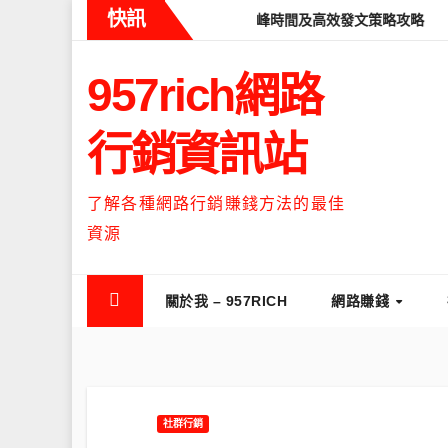
Skip
快訊
eads什麼時候流量最高？流量高峰時間及高效發文策略攻略
如何讓T
to
content
957rich網路
行銷資訊站
了解各種網路行銷賺錢方法的最佳
資源
關於我 – 957RICH
網路賺錢
社群行銷