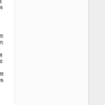
或
時
而
的
進
提
詢問
避免