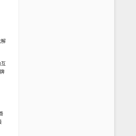
。
找解
動互
牌
善
最