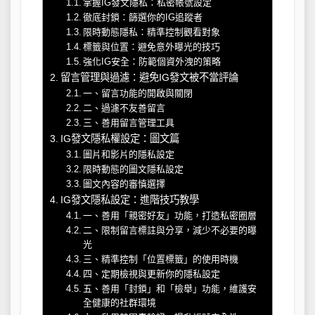
掌握IG發文隱私：私密帳號設定
徹底封鎖：篩選你的IG追蹤者
限時動態隱私：精準控制觀看對象
標籤與位置：避免意外曝光的技巧
強化IG安全：防範個資外洩的策略
留言管理與過濾：避免IG發文被不當評論
一、留言功能的開啟與關閉
二、過濾不友善留言
三、善用留言管理工具
IG發文隱私權設定：圖文篇
圖片和影片的隱私設定
限時動態的圖文隱私設定
圖文內容的審慎選擇
IG發文隱私設定：進階技巧教學
一、善用「親密好友」功能，打造私密圈層
二、限制留言標註與分享，減少不必要的曝
光
三、精準控制「位置標籤」的使用時機
四、定期檢視與更新你的隱私設定
五、善用「封鎖」和「檢舉」功能，維護安
全健康的社群環境