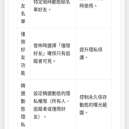
特定限時動態給名
友
時使用。
單好友。
名
單
僅
限
發佈時選擇「僅限
好
提升隱私保
好友」確保只有追
友
護。
蹤者可見。
功
能
精
選
設定精選動態的隱
控制永久保存
動
私權限（所有人、
動態的曝光範
態
追蹤者或僅限好
圍。
隱
友）。
私