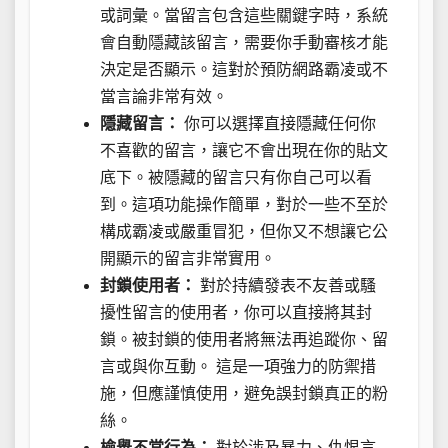
或詞彙。當留言包含這些關鍵字時，系統
會自動隱藏該留言，需要你手動審核才能
決定是否顯示。這對於預防網路霸凌或不
當言論非常有效。
隱藏留言：
你可以選擇直接隱藏任何你
不喜歡的留言，讓它不會出現在你的貼文
底下。被隱藏的留言只有你自己可以看
到。這項功能操作簡單，對於一些不至於
構成霸凌或嚴重冒犯，但你又不想讓它公
開顯示的留言非常實用。
封鎖使用者：
對於持續發表不友善或騷
擾性留言的使用者，你可以直接將其封
鎖。被封鎖的使用者將無法再追蹤你、留
言或與你互動。 這是一項強力的防禦措
施，但應謹慎使用，避免誤封鎖真正的粉
絲。
檢舉不當行為：
對於涉及暴力、仇恨言