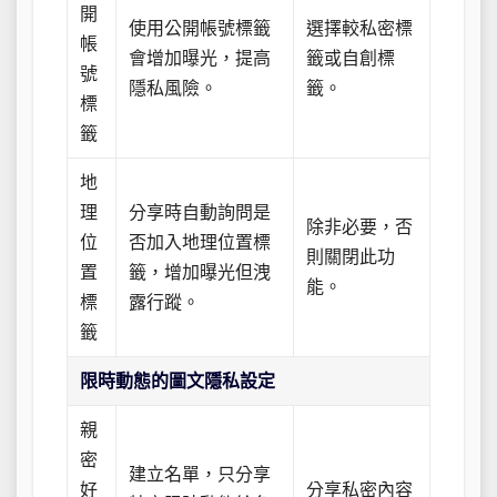
開
使用公開帳號標籤
選擇較私密標
帳
會增加曝光，提高
籤或自創標
號
隱私風險。
籤。
標
籤
地
理
分享時自動詢問是
除非必要，否
位
否加入地理位置標
則關閉此功
置
籤，增加曝光但洩
能。
標
露行蹤。
籤
限時動態的圖文隱私設定
親
密
建立名單，只分享
好
分享私密內容