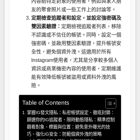
內容給特定對象的使用者，例如與家人朋
友的聚會照片或一些工作上的討論等。
定期檢查追蹤者和設定，並設定強密碼及
雙因素驗證：
定期檢視追蹤者列表，移除
不認識或不信任的帳號。同時，設定一個
強密碼，並啟用雙因素驗證，提升帳號安
全性，避免個資外洩。這適用於所有
Instagram使用者，尤其是分享較多個人
資訊或商業機密內容的使用者，定期維護
能有效降低帳號被盜用或資料外洩的風
險。
Table of Contents
掌握IG發文隱私：私密帳號設定、徹底封鎖：
篩選你的IG追蹤者、限時動態隱私：精準控制
觀看對象、標籤與位置：避免意外曝光的技
巧、強化IG安全：防範個資外洩的策略