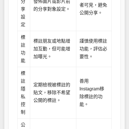
分
發佈圖片或影片前
者可見，避免
享
的分享對象設定。
公開分享。
設
定
標
標註朋友或地點增
謹慎使用標註
註
加互動，但可能增
功能，評估必
功
加曝光。
要性。
能
標
註
善用
定期檢視被標註的
隱
Instagram移
貼文，移除不希望
私
除標註的功
公開的標註。
控
能。
制
公