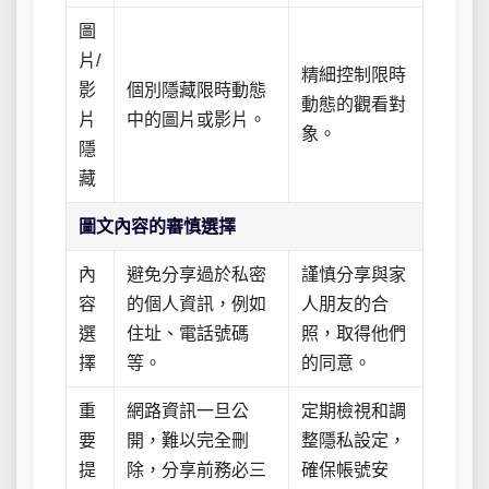
圖
片/
精細控制限時
影
個別隱藏限時動態
動態的觀看對
片
中的圖片或影片。
象。
隱
藏
圖文內容的審慎選擇
內
避免分享過於私密
謹慎分享與家
容
的個人資訊，例如
人朋友的合
選
住址、電話號碼
照，取得他們
擇
等。
的同意。
重
網路資訊一旦公
定期檢視和調
要
開，難以完全刪
整隱私設定，
提
除，分享前務必三
確保帳號安