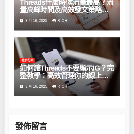
Threads什麼時候流量最高？流
量高峰時間及高效發文策略攻
略
3 月 16, 2025
RICH
社群行銷
如何讓Threads不要顯示IG？完
整教學：高效管理你的線上隱
私與數據安全
3 月 16, 2025
RICH
發佈留言