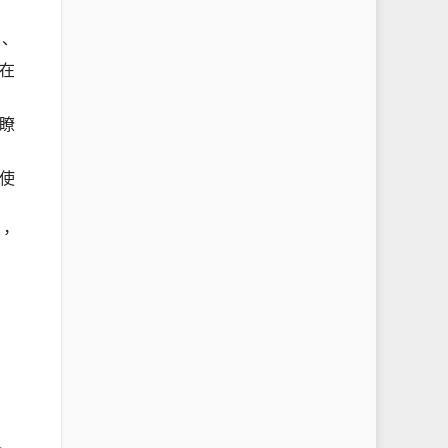
、
在
瞭
使
，