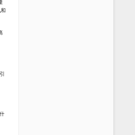
產
入
和
高
引
什