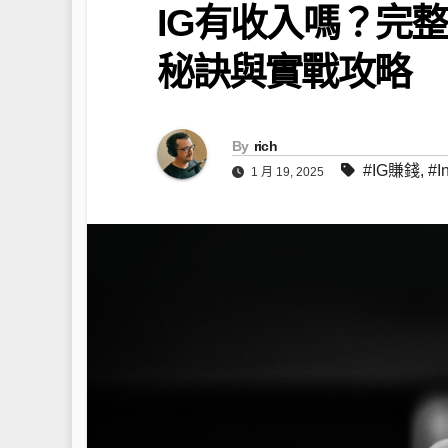
IG有收入嗎？完整教
秘訣與實戰攻略
By
rich
#IG賺錢
,
#I
1 月 19, 2025