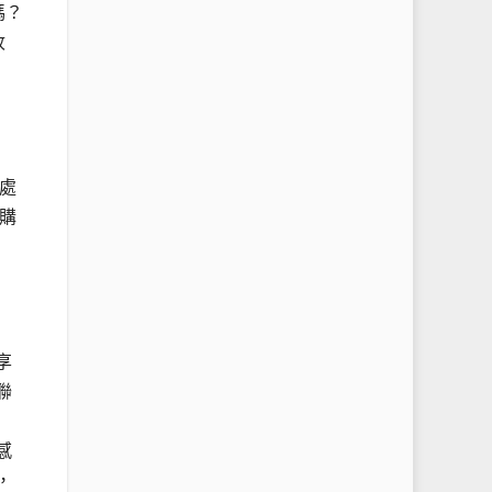
嗎？
收
處
購
享
聯
感
，