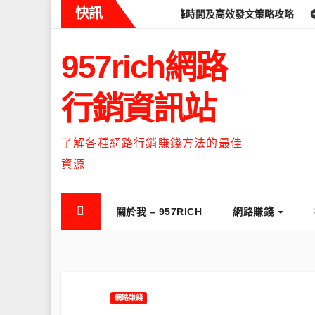
Skip
快訊
reads什麼時候流量最高？流量高峰時間及高效發文策略攻略
如何讓
to
content
957rich網路
行銷資訊站
了解各種網路行銷賺錢方法的最佳
資源
關於我 – 957RICH
網路賺錢
網路賺錢