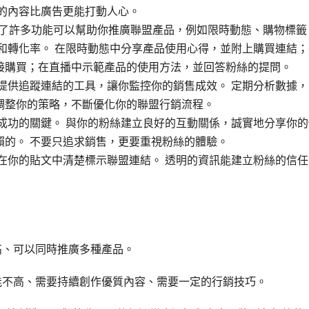
值的內容比廣告更能打動人心。
am提供了許多功能可以幫助你推廣聯盟產品，例如限時動態、購物標籤
和轉化率。 在限時動態中分享產品使用心得，並附上購買連結；
接購買；在直播中示範產品的使用方法，並回答粉絲的提問。
提供追蹤連結的工具，讓你監控你的銷售成效。 定期分析數據，
調整你的策略，不斷優化你的聯盟行銷流程。
成功的關鍵。 與你的粉絲建立良好的互動關係，誠實地分享你的
賴的。 不要只追求銷售，更要重視粉絲的體驗。
在你的貼文中清楚標示聯盟連結。 透明的資訊能建立粉絲的信任
高、可以同時推廣多種產品。
能不高、需要持續創作優質內容、需要一定的行銷技巧。