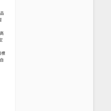
產品
輕
高
定
目標
自