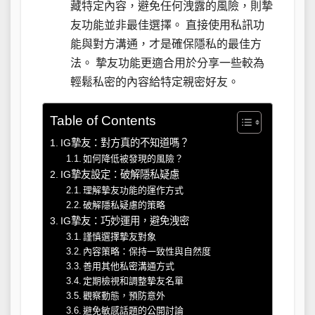
藏特定內容，避免任何洩露的風險，則摯
友功能並非最佳選擇。 直接使用私訊功
能與對方溝通，才是確保隱私的最佳方
法。 摯友功能更適合用於分享一些較為
輕鬆私密的內容給特定親密好友。
Table of Contents
IG摯友：對方真的不知道嗎？
如何降低被發現的風險？
IG摯友設定：破解隱私疑慮
理解摯友功能的運作方式
破解隱私疑慮的策略
IG摯友：巧妙運用，避免洩密
謹慎選擇摯友對象
內容策略：保持一致性與自然度
善用其他私密溝通方式
定期檢視和調整摯友名單
觀察動態，預防意外
避免敏感話題的公開討論