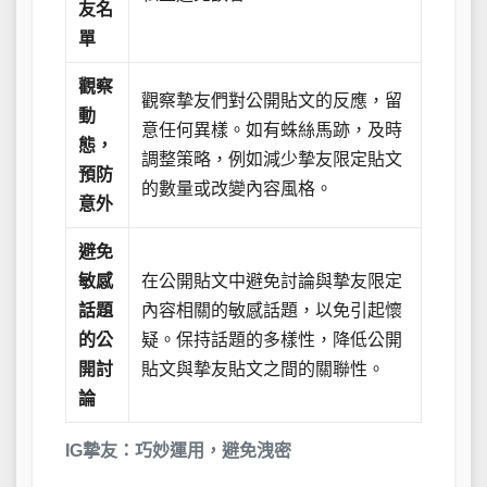
友名
單
觀察
觀察摯友們對公開貼文的反應，留
動
意任何異樣。如有蛛絲馬跡，及時
態，
調整策略，例如減少摯友限定貼文
預防
的數量或改變內容風格。
意外
避免
敏感
在公開貼文中避免討論與摯友限定
話題
內容相關的敏感話題，以免引起懷
的公
疑。保持話題的多樣性，降低公開
開討
貼文與摯友貼文之間的關聯性。
論
IG摯友：巧妙運用，避免洩密