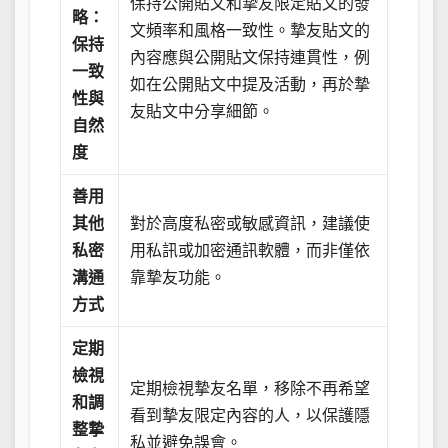
保持公開貼文和摯友限定貼文的發
略：
文頻率和風格一致性。摯友貼文的
保持
內容應與公開貼文保持連貫性，例
一致
如在公開貼文中提及活動，再於摯
性與
友貼文中分享細節。
自然
度
善用
其他
對於高度私密或敏感資訊，建議使
私密
用私訊或加密通訊軟體，而非僅依
溝通
靠摯友功能。
方式
定期
檢視
定期檢視摯友名單，移除不再希望
和調
看到摯友限定內容的人，以保護隱
整摯
私並避免誤會。