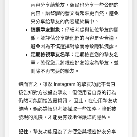
內容分享給摯友，偶爾也分享一些公開的
內容，讓整體的發文看起來更自然，避免
只分享給摯友的內容過於集中。
慎選摯友對象：
仔細考慮與每位摯友的關
係，並評估分享給他們的內容是否合適，
避免因為不慎選擇對象而導致隱私洩露。
定期檢視摯友名單：
定期檢查您的摯友名
單，確保您只將親密好友設定為摯友，並
刪除不再需要的摯友。
總而言之，雖然 Instagram 的摯友功能不會直
接告知對方被設為摯友，但使用者自身的行為
仍然可能間接洩露資訊。 因此，在使用摯友功
能時，務必謹慎思考並採取一些策略，降低被
發現的風險，才能更有效地保護您的隱私。
記住
，摯友功能是為了方便您與親密好友分享