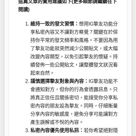
這篇文章的實用建議如下(更多細節請繼續往下
閱讀)
維持一致的發文習慣：
想用IG摯友功能分
享私密內容又不讓對方察覺？關鍵在於保
持你平常的發文頻率和風格。不要因為用
了摯友功能就突然減少公開貼文，或大幅
改變內容類型，以免引起摯友的懷疑。持
續發佈一些公開貼文，讓整體發文狀況看
起來自然。
謹慎選擇摯友對象與內容：
IG摯友功能不
會通知對方，但你的行為會透露訊息。只
將真正信任且關係密切，能接受你分享私
密內容的朋友設為摯友。同時，仔細衡量
分享內容的敏感度，避免分享可能讓對方
產生誤解或不悅的內容。
私密內容優先使用私訊：
若你希望絕對隱