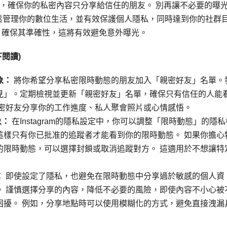
，確保你的私密內容只分享給信任的朋友。 別再讓不必要的曝
能，輕鬆管理你的數位生活，並有效保護個人隱私，同時達到你的社群
，確保其準確性，這將有效避免意外曝光。
閱讀)
象：
將你希望分享私密限時動態的朋友加入「親密好友」名單。
見」。定期檢視並更新「親密好友」名單，確保只有信任的人能
親密好友分享你的工作進度、私人聚會照片或心情感悟。
象：
在Instagram的隱私設定中，你可以調整「限時動態」的隱私
這樣只有你已批准的追蹤者才能看到你的限時動態。 如果你擔心
的限時動態，可以選擇封鎖或取消追蹤對方。 這適用於不想讓特
：
即使設定了隱私，也避免在限時動態中分享過於敏感的個人資
。 謹慎選擇分享的內容，降低不必要的風險，即使內容不小心被
困擾。 例如，分享地點時可以使用模糊化的方式，避免直接洩漏