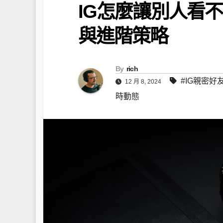
IG怎麼讓別人看
與進階策略
By
rich
#IG親密好
12 月 8, 2024
時動態