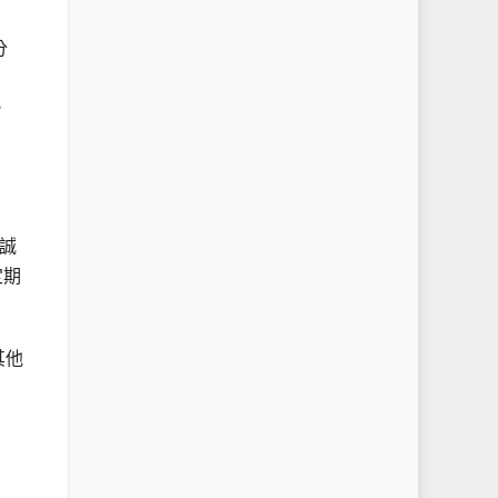
分
，
誠
定期
其他