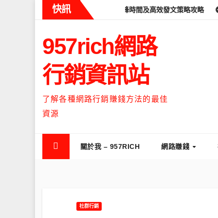
Skip
快訊
ads什麼時候流量最高？流量高峰時間及高效發文策略攻略
如何讓T
to
content
957rich網路
行銷資訊站
了解各種網路行銷賺錢方法的最佳
資源
關於我 – 957RICH
網路賺錢
社群行銷