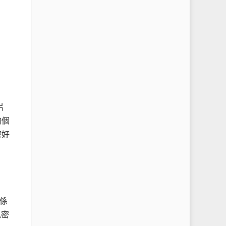
片
的個
密好
係
私密