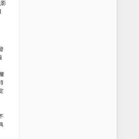
光影
目
發
看
權
特
定
不
具