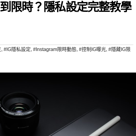
不到限時？隱私設定完整教學
友
,
#IG隱私設定
,
#Instagram限時動態
,
#控制IG曝光
,
#隱藏IG限