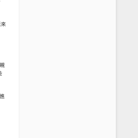
，
素來
親
些
進