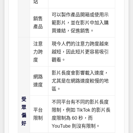
站
可以製作產品開箱或使用示
銷售
範影片，並在影片中加入購
產品
買連結，促進銷售。
注意
現今人們的注意力跨度越來
力跨
越短，因此短片更容易吸引
度
觀看。
影片長度會影響載入速度，
網路
尤其是在網路速度較慢的地
速度
區。
受
不同平台有不同的影片長度
眾
平台
限制，例如 TikTok 的影片長
偏
限制
度限制為 60 秒，而
好
YouTube 則沒有限制。