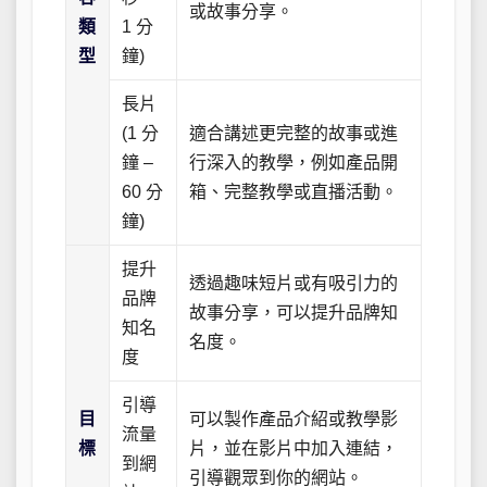
或故事分享。
類
1 分
型
鐘)
長片
(1 分
適合講述更完整的故事或進
鐘 –
行深入的教學，例如產品開
60 分
箱、完整教學或直播活動。
鐘)
提升
透過趣味短片或有吸引力的
品牌
故事分享，可以提升品牌知
知名
名度。
度
引導
目
可以製作產品介紹或教學影
流量
標
片，並在影片中加入連結，
到網
引導觀眾到你的網站。