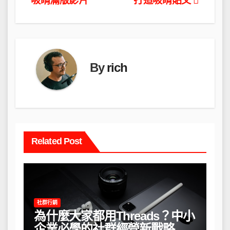
吸睛滿版影片
打造吸睛貼文
導
覽
By
rich
Related Post
社群行銷
為什麼大家都用Threads？中小
企業必學的社群經營新戰略