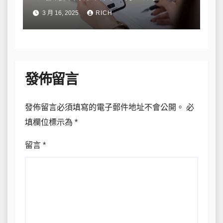
私與數據安全
3 月 16, 2025
RICH
發佈留言
發佈留言必須填寫的電子郵件地址不會公開。
必
填欄位標示為
*
留言
*