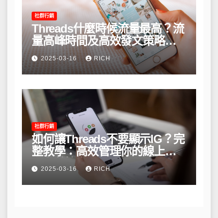
社群行銷
Threads什麼時候流量最高？流
量高峰時間及高效發文策略攻
略
2025-03-16
RICH
社群行銷
如何讓Threads不要顯示IG？完
整教學：高效管理你的線上隱
私與數據安全
2025-03-16
RICH