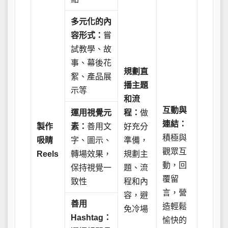
多元化的內
容形式：
嘗
試教學、故
事、幕後花
規劃直
絮、產品展
播主題
示等
和流
互動與
運用視覺元
程：
做
連結：
製作
素：
善用文
好充分
積極與
吸睛
字、圖示、
準備，
觀眾互
Reels
轉場效果，
規劃主
動，回
保持視覺一
題、流
覆留
致性
程和內
言，營
容，避
善用
造輕鬆
免冷場
Hashtag：
愉快的