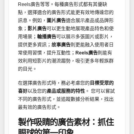
Reels廣告等等。每種廣告形式都有其優缺
點，選擇適合的廣告形式能更有效地傳達您的
訊息。例如，
圖片廣告
適合展示產品或品牌形
象；
影片廣告
可以更生動地展現產品特色和使
用場景；
輪播廣告
可以展示多張圖片或影片，
提供更多資訊；
故事廣告
則更能融入使用者日
常使用習慣，提升互動性；
Reels廣告
則能有
效利用短影片的潮流趨勢，吸引更多年輕族群
的目光。
在選擇廣告形式時，務必考慮您的
目標受眾的
喜好
以及您的
產品或服務的特性
。 您可以嘗試
不同的廣告形式，並追蹤數據分析結果，找出
最有效的廣告形式。
製作吸睛的廣告素材：抓住
眼球的第一印象