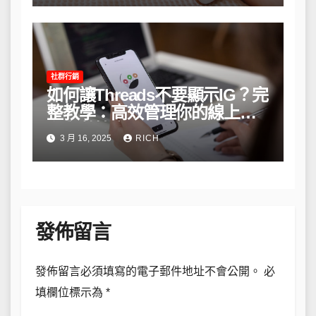
社群行銷
如何讓Threads不要顯示IG？完
整教學：高效管理你的線上隱
私與數據安全
3 月 16, 2025
RICH
發佈留言
發佈留言必須填寫的電子郵件地址不會公開。
必
填欄位標示為
*