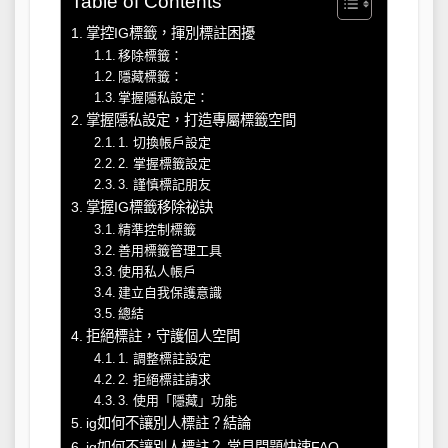
Table of Contents
掌控IG標籤，揮別標註困擾
移除標籤：
隱藏標籤：
掌握隱私設定：
掌握隱私設定，打造專屬標籤空間
1. 切換帳戶設定
2. 掌握標籤設定
3. 謹慎標記朋友
掌握IG標籤移除祕訣
精準控制標籤
善用標籤管理工具
使用私人帳戶
建立自我保護意識
總結
拒絕標註，守護個人空間
1. 調整標註設定
2. 拒絕標註請求
3. 使用「隱藏」功能
ig如何不讓別人標註？結論
ig如何不讓別人標註？ 常見問題快速FAQ