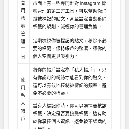
善
市面上有一些專門針對 Instagram 標
用
籤管理的第三方工具，可以幫助你追
標
蹤被標記的貼文，甚至設定自動移除
籤
標籤的規則，減輕你的管理負擔。
管
定期檢視你被標記的貼文，移除不必
理
要的標籤，保持帳戶的整潔，讓你的
工
個人空間更具吸引力。
具
將你的帳戶設定為「私人帳戶」，只
有你認可的粉絲才能看到你的貼文，
使
這可以有效地控制被標記的頻率，避
用
免不必要的標籤。
私
人
當有人標記你時，你可以選擇審核該
帳
標籤，決定是否要接受標籤。這有助
戶
於你掌控個人資訊，避免被不認識的