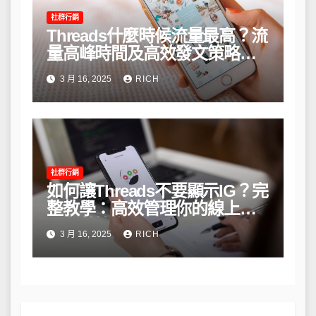
社群行銷
Threads什麼時候流量最高？流
量高峰時間及高效發文策略攻
略
3 月 16, 2025
RICH
社群行銷
如何讓Threads不要顯示IG？完
整教學：高效管理你的線上隱
私與數據安全
3 月 16, 2025
RICH