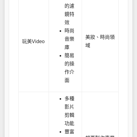
的濾
鏡特
效
時尚
美妝、時尚領
音樂
玩美Video
域
庫
簡易
的操
作介
面
多種
影片
剪輯
功能
豐富