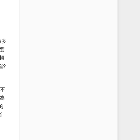
值多
要
能損
高於
從不
為
的
者