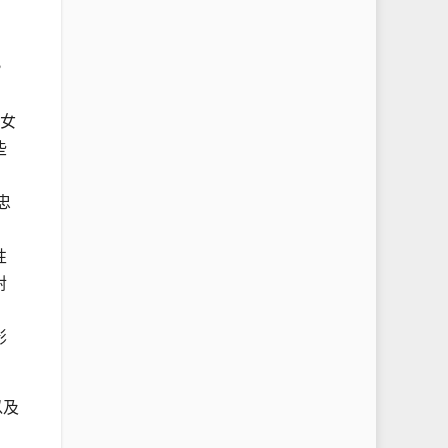
，
的女
些
忠
性
對
影
以及