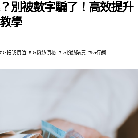
錢？別被數字騙了！高效提升
整教學
#IG帳號價值
,
#IG粉絲價格
,
#IG粉絲購買
,
#IG行銷