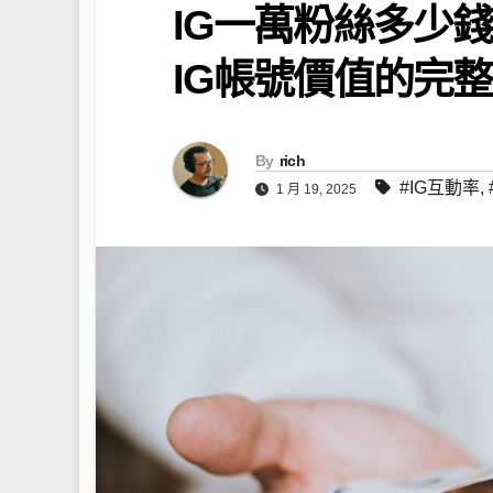
IG一萬粉絲多少
IG帳號價值的完
By
rich
#IG互動率
,
1 月 19, 2025