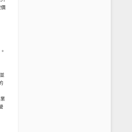
號價
）。
並
的
商業
營