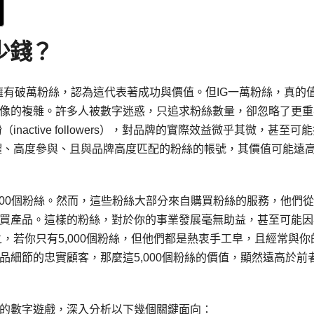
少錢？
渴望擁有破萬粉絲，認為這代表著成功與價值。但IG一萬粉絲，真的
像的複雜。許多人被數字迷惑，只追求粉絲數量，卻忽略了更重
nactive followers），對品牌的實際效益微乎其微，甚至可
躍、高度參與、且與品牌高度匹配的粉絲的帳號，其價值可能遠
000個粉絲。然而，這些粉絲大部分來自購買粉絲的服務，他們
買產品。這樣的粉絲，對於你的事業發展毫無助益，甚至可能因
，若你只有5,000個粉絲，但他們都是熱衷手工皁，且經常與你
細節的忠實顧客，那麼這5,000個粉絲的價值，顯然遠高於前
純的數字遊戲，深入分析以下幾個關鍵面向：