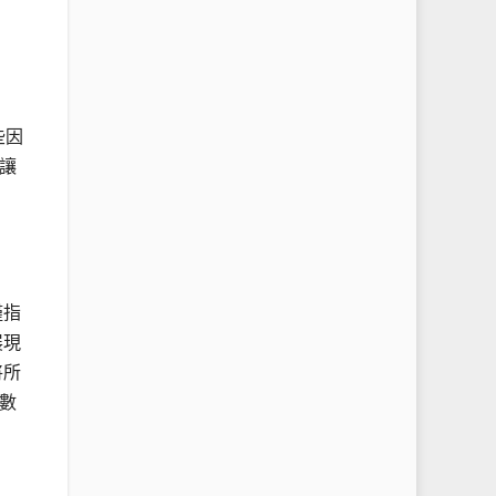
些因
讓
僅指
展現
將所
數