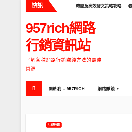
Skip
快訊
eads什麼時候流量最高？流量高峰時間及高效發文策略攻略
如何讓T
to
content
957rich網路
行銷資訊站
了解各種網路行銷賺錢方法的最佳
資源
關於我 – 957RICH
網路賺錢
社群行銷